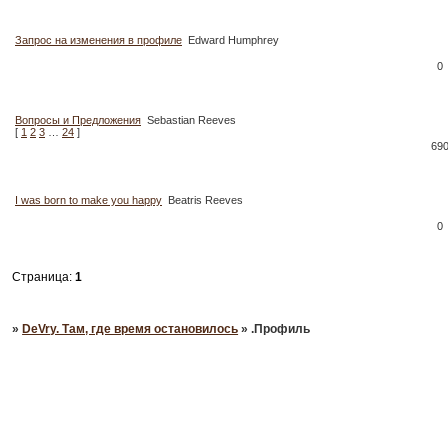
Запрос на изменения в профиле
Edward Humphrey
0
Вопросы и Предложения
Sebastian Reeves
[
1
2
3
…
24
]
69
I was born to make you happy
Beatris Reeves
0
Страница:
1
»
DeVry. Там, где время остановилось
»
.Профиль