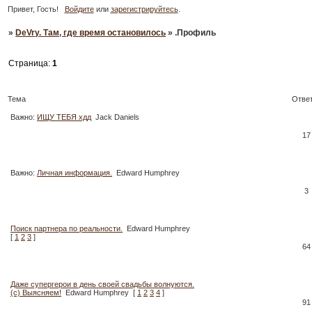
Привет, Гость!
Войдите
или
зарегистрируйтесь
.
»
DeVry. Там, где время остановилось
»
.Профиль
Страница:
1
.Профиль
Тема
Отве
Важно:
ИЩУ ТЕБЯ хдд
Jack Daniels
17
Важно:
Личная информация.
Edward Humphrey
3
Поиск партнера по реальности.
Edward Humphrey
[
1
2
3
]
64
Даже супергерои в день своей свадьбы волнуются.
(с) Выясняем!
Edward Humphrey
[
1
2
3
4
]
91