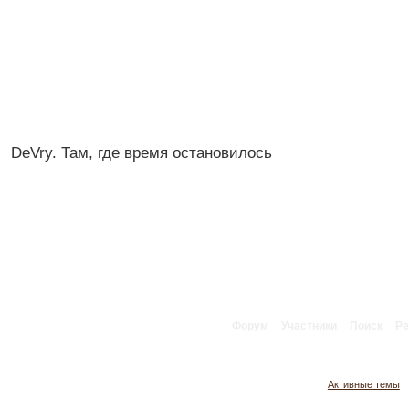
DeVry. Там, где время остановилось
Форум
Участники
Поиск
Ре
Активные темы