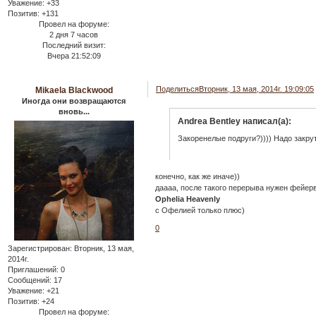
Уважение:
+33
Позитив:
+131
Провел на форуме:
2 дня 7 часов
Последний визит:
Вчера 21:52:09
Поделиться
Вторник, 13 мая, 2014г. 19:09:05
Mikaela Blackwood
Иногда они возвращаются
вновь...
Andrea Bentley написал(а):
Закоренелые подруги?)))) Надо закру
конечно, как же иначе))
даааа, после такого перерыва нужен фейерв
Ophelia Heavenly
с Офелией только плюс)
0
Зарегистрирован
: Вторник, 13 мая,
2014г.
Приглашений:
0
Сообщений:
17
Уважение:
+21
Позитив:
+24
Провел на форуме: