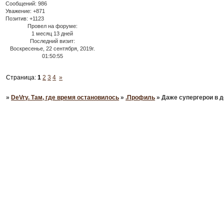
Сообщений:
986
Уважение:
+871
Позитив:
+1123
Провел на форуме:
1 месяц 13 дней
Последний визит:
Воскресенье, 22 сентября, 2019г.
01:50:55
Страница:
1
2
3
4
»
»
DeVry. Там, где время остановилось
»
.Профиль
»
Даже супергерои в д