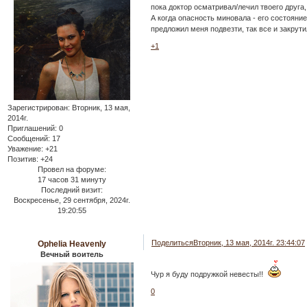
пока доктор осматривал/лечил твоего друга
А когда опасность миновала - его состояни
предложил меня подвезти, так все и закрутил
+1
Зарегистрирован
: Вторник, 13 мая,
2014г.
Приглашений:
0
Сообщений:
17
Уважение:
+21
Позитив:
+24
Провел на форуме:
17 часов 31 минуту
Последний визит:
Воскресенье, 29 сентября, 2024г.
19:20:55
Поделиться
Вторник, 13 мая, 2014г. 23:44:07
Ophelia Heavenly
Вечный воитель
Чур я буду подружкой невесты!!
0