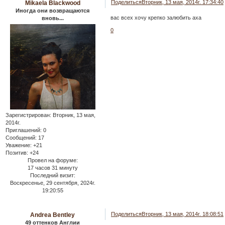
Поделиться
Вторник, 13 мая, 2014г. 17:34:40
Mikaela Blackwood
Иногда они возвращаются
вас всех хочу крепко залюбить аха
вновь...
0
Зарегистрирован
: Вторник, 13 мая,
2014г.
Приглашений:
0
Сообщений:
17
Уважение:
+21
Позитив:
+24
Провел на форуме:
17 часов 31 минуту
Последний визит:
Воскресенье, 29 сентября, 2024г.
19:20:55
Поделиться
Вторник, 13 мая, 2014г. 18:08:51
Andrea Bentley
49 оттенков Англии