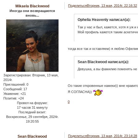
Поделиться
Вторник, 13 мая, 2014г. 22:16:32
Mikaela Blackwood
Иногда они возвращаются
вновь...
Ophelia Heavenly написал(а):
Так у нас и был, кажется, хотя я уж и
Мой профиль кажется таким аскетич
тогда все так и оставляем) я люблю Офелию
Sean Blackwood написал(а):
Девушка, а вы фамилию поменять не 
Зарегистрирован
: Вторник, 13 мая,
2014г.
Приглашений:
0
Оо такие откровенные намеки)) мне нравит
Сообщений:
17
Я СОГЛАСНА))
Уважение:
+21
Позитив:
+24
0
Провел на форуме:
17 часов 31 минуту
Последний визит:
Воскресенье, 29 сентября, 2024г.
19:20:55
Поделиться
Вторник, 13 мая, 2014г. 23:14:28
Sean Blackwood