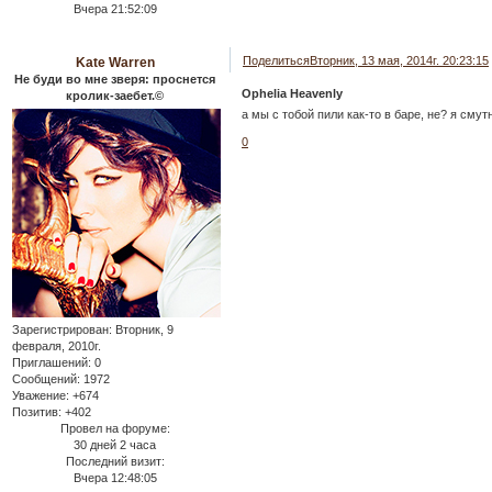
Вчера 21:52:09
Поделиться
Вторник, 13 мая, 2014г. 20:23:15
Kate Warren
Не буди во мне зверя: проснется
Ophelia Heavenly
кролик-заебет.©
а мы с тобой пили как-то в баре, не? я сму
0
Зарегистрирован
: Вторник, 9
февраля, 2010г.
Приглашений:
0
Сообщений:
1972
Уважение:
+674
Позитив:
+402
Провел на форуме:
30 дней 2 часа
Последний визит:
Вчера 12:48:05