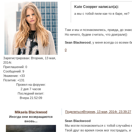
Kate Coopper написал(а):
а мы с тобой пили как-то в баре, не?
Там и мы и познакомились, правда, до знако
Но ничего, будем считать, что доиграли))
Sean Blackwood
, у меня всегда со всеми 
0
Зарегистрирован
: Вторник, 13 мая,
2014г.
Приглашений:
0
Сообщений:
9
Уважение:
+33
Позитив:
+131
Провел на форуме:
2 дня 7 часов
Последний визит:
Вчера 21:52:09
Поделиться
Вторник, 13 мая, 2014г. 23:39:27
Mikaela Blackwood
Иногда они возвращаются
Sean Blackwood
вновь...
Мы могли познакомиться с тобой случайно в
Твой друг во время гонок мог пострадать, и 