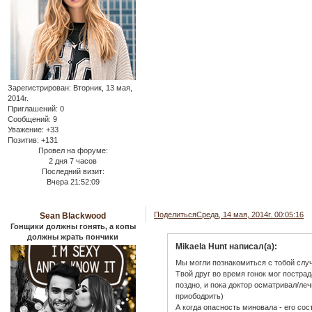
Зарегистрирован
: Вторник, 13 мая,
2014г.
Приглашений:
0
Сообщений:
9
Уважение:
+33
Позитив:
+131
Провел на форуме:
2 дня 7 часов
Последний визит:
Вчера 21:52:09
Поделиться
Среда, 14 мая, 2014г. 00:05:16
Sean Blackwood
Гонщики должны гонять, а копы
должны жрать пончики
Mikaela Hunt написал(а):
Мы могли познакомиться с тобой случ
Твой друг во время гонок мог пострада
поздно, и пока доктор осматривал/леч
приободрить)
А когда опасность миновала - его со