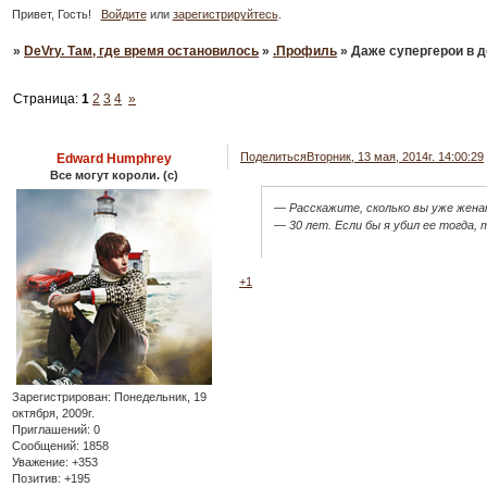
Привет, Гость!
Войдите
или
зарегистрируйтесь
.
»
DeVry. Там, где время остановилось
»
.Профиль
»
Даже супергерои в д
Страница:
1
2
3
4
»
Даже супергерои в день своей свадьбы волнуются. (с) Выясняем!
Поделиться
Вторник, 13 мая, 2014г. 14:00:29
Edward Humphrey
Все могут короли. (с)
— Расскажите, сколько вы уже жен
— 30 лет. Если бы я убил ее тогда, 
+1
Зарегистрирован
: Понедельник, 19
октября, 2009г.
Приглашений:
0
Сообщений:
1858
Уважение:
+353
Позитив:
+195