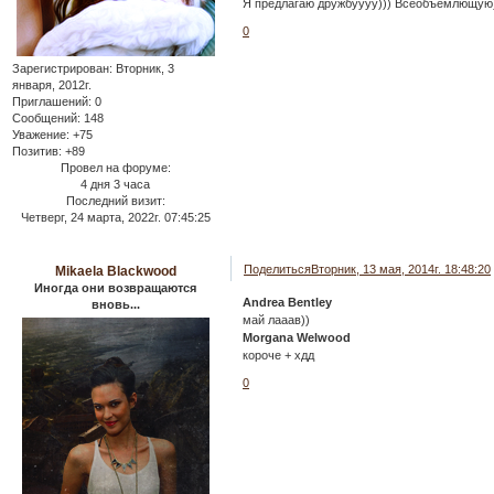
Я предлагаю дружбуууу))) Всеобъемлющую
0
Зарегистрирован
: Вторник, 3
января, 2012г.
Приглашений:
0
Сообщений:
148
Уважение:
+75
Позитив:
+89
Провел на форуме:
4 дня 3 часа
Последний визит:
Четверг, 24 марта, 2022г. 07:45:25
Поделиться
Вторник, 13 мая, 2014г. 18:48:20
Mikaela Blackwood
Иногда они возвращаются
Andrea Bentley
вновь...
май лааав))
Morgana Welwood
короче + хдд
0