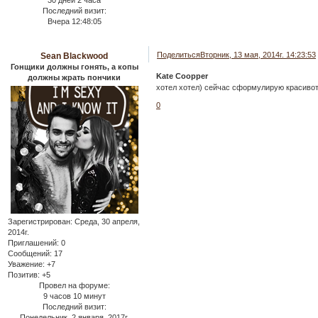
30 дней 2 часа
Последний визит:
Вчера 12:48:05
Поделиться
Вторник, 13 мая, 2014г. 14:23:53
Sean Blackwood
Гонщики должны гонять, а копы
Kate Coopper
должны жрать пончики
хотел хотел) сейчас сформулирую красивот
0
Зарегистрирован
: Среда, 30 апреля,
2014г.
Приглашений:
0
Сообщений:
17
Уважение:
+7
Позитив:
+5
Провел на форуме:
9 часов 10 минут
Последний визит:
Понедельник, 2 января, 2017г.