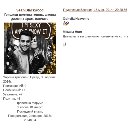
Поделиться
Вторник, 13 мая, 2014г. 20:28:35
Sean Blackwood
Гонщики должны гонять, а копы
Ophelia Heavenly
должны жрать пончики
Mikaela Hunt
Девушка, а вы фамилию поменять не хотит
+1
Зарегистрирован
: Среда, 30 апреля,
2014г.
Приглашений:
0
Сообщений:
17
Уважение:
+7
Позитив:
+5
Провел на форуме:
9 часов 10 минут
Последний визит:
Понедельник, 2 января, 2017г.
20:48:34