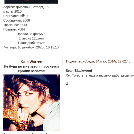
Зарегистрирован
: Четверг, 18
марта, 2010г.
Приглашений:
0
Сообщений:
2608
Уважение:
+544
Позитив:
+884
Провел на форуме:
1 месяц 12 дней
Последний визит:
Четверг, 18 декабря, 2025г. 10:15:15
Поделиться
Среда, 14 мая, 2014г. 12:02:43
Kate Warren
Не буди во мне зверя: проснется
Sean Blackwood
кролик-заебет.©
Хм. То есть ты еще и на меня работаешь ин
0