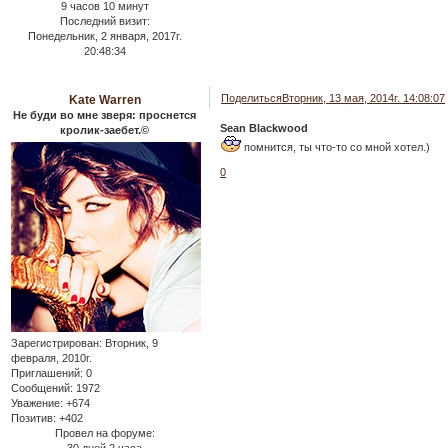
9 часов 10 минут
Последний визит:
Понедельник, 2 января, 2017г.
20:48:34
Поделиться
Вторник, 13 мая, 2014г. 14:08:07
Kate Warren
Не буди во мне зверя: проснется
Sean Blackwood
кролик-заебет.©
помнится, ты что-то со мной хотел.)
0
Зарегистрирован
: Вторник, 9
февраля, 2010г.
Приглашений:
0
Сообщений:
1972
Уважение:
+674
Позитив:
+402
Провел на форуме: