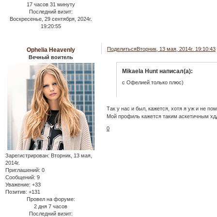
17 часов 31 минуту
Последний визит:
Воскресенье, 29 сентября, 2024г.
19:20:55
Поделиться
Вторник, 13 мая, 2014г. 19:10:43
Ophelia Heavenly
Вечный воитель
Mikaela Hunt написал(а):
с Офелией только плюс)
Так у нас и был, кажется, хотя я уж и не по
Мой профиль кажется таким аскетичным хд
0
Зарегистрирован
: Вторник, 13 мая,
2014г.
Приглашений:
0
Сообщений:
9
Уважение:
+33
Позитив:
+131
Провел на форуме:
2 дня 7 часов
Последний визит: