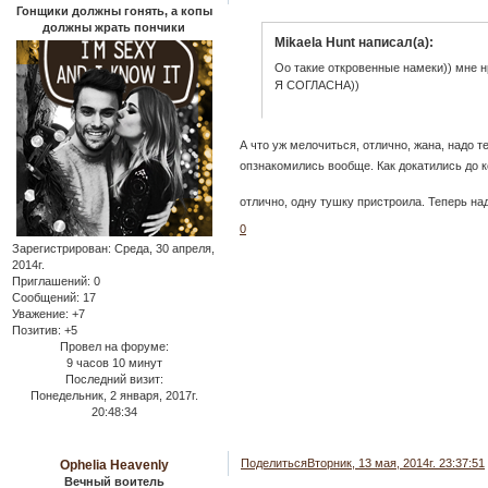
Гонщики должны гонять, а копы
должны жрать пончики
Mikaela Hunt написал(а):
Оо такие откровенные намеки)) мне н
Я СОГЛАСНА))
А что уж мелочиться, отлично, жана, надо т
опзнакомились вообще. Как докатились до 
отлично, одну тушку пристроила. Теперь н
0
Зарегистрирован
: Среда, 30 апреля,
2014г.
Приглашений:
0
Сообщений:
17
Уважение:
+7
Позитив:
+5
Провел на форуме:
9 часов 10 минут
Последний визит:
Понедельник, 2 января, 2017г.
20:48:34
Поделиться
Вторник, 13 мая, 2014г. 23:37:51
Ophelia Heavenly
Вечный воитель