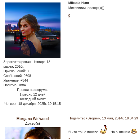
Mikaela Hunt
Микииииии, солнце!))))
0
Зарегистрирован
: Четверг, 18
марта, 2010г.
Приглашений:
0
Сообщений:
2608
Уважение:
+544
Позитив:
+884
Провел на форуме:
1 месяц 12 дней
Последний визит:
Четверг, 18 декабря, 2025г. 10:15:15
Поделиться
Вторник, 13 мая, 2014г. 18:34:29
Morgana Welwood
Докер(с)
Я что-то не поняла
Но выясняю