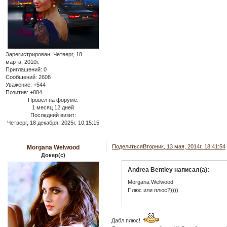
Зарегистрирован
: Четверг, 18
марта, 2010г.
Приглашений:
0
Сообщений:
2608
Уважение:
+544
Позитив:
+884
Провел на форуме:
1 месяц 12 дней
Последний визит:
Четверг, 18 декабря, 2025г. 10:15:15
Поделиться
Вторник, 13 мая, 2014г. 18:41:54
Morgana Welwood
Докер(с)
Andrea Bentley написал(а):
Morgana Welwood
Плюс или плюс?))))
Дабл плюс!