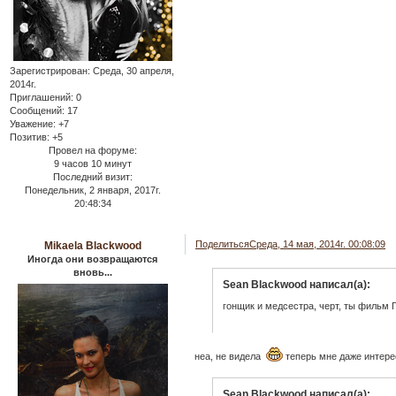
Зарегистрирован
: Среда, 30 апреля,
2014г.
Приглашений:
0
Сообщений:
17
Уважение:
+7
Позитив:
+5
Провел на форуме:
9 часов 10 минут
Последний визит:
Понедельник, 2 января, 2017г.
20:48:34
Поделиться
Среда, 14 мая, 2014г. 00:08:09
Mikaela Blackwood
Иногда они возвращаются
вновь...
Sean Blackwood написал(а):
гонщик и медсестра, черт, ты фильм 
неа, не видела
теперь мне даже интере
Sean Blackwood написал(а):