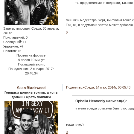
ты предложил меня подвезти, так все 
гонщик и медсестра, черт, ты фильм Гонка
Так, ок, я подумаю и завтра может добавлю 
Зарегистрирован
: Среда, 30 апреля,
0
2014г.
Приглашений:
0
Сообщений:
17
Уважение:
+7
Позитив:
+5
Провел на форуме:
9 часов 10 минут
Последний визит:
Понедельник, 2 января, 2017г.
20:48:34
Поделиться
Среда, 14 мая, 2014г. 00:05:43
Sean Blackwood
Гонщики должны гонять, а копы
должны жрать пончики
Ophelia Heavenly написал(а):
у меня всегда со всеми был плюс хдд
тогда плюс)
0