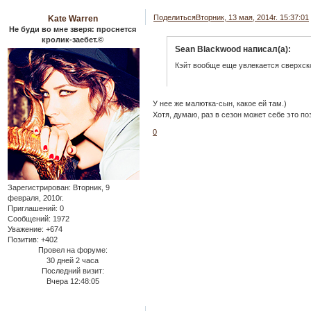
Поделиться
Вторник, 13 мая, 2014г. 15:37:01
Kate Warren
Не буди во мне зверя: проснется
кролик-заебет.©
Sean Blackwood написал(а):
Кэйт вообще еще увлекается сверхс
У нее же малютка-сын, какое ей там.)
Хотя, думаю, раз в сезон может себе это по
0
Зарегистрирован
: Вторник, 9
февраля, 2010г.
Приглашений:
0
Сообщений:
1972
Уважение:
+674
Позитив:
+402
Провел на форуме:
30 дней 2 часа
Последний визит:
Вчера 12:48:05