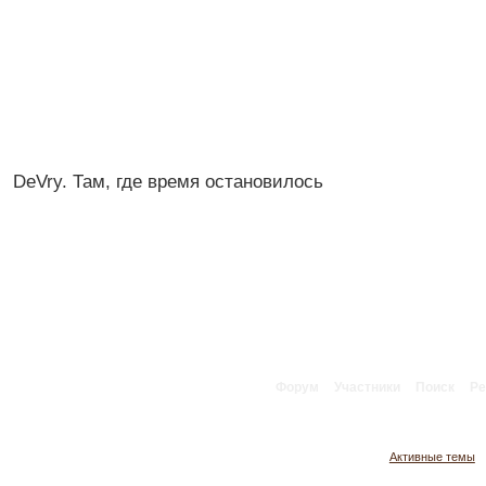
DeVry. Там, где время остановилось
Форум
Участники
Поиск
Ре
Активные темы