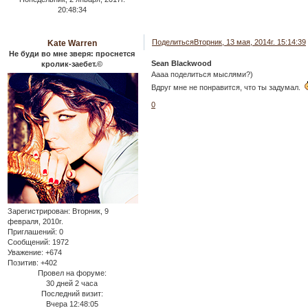
20:48:34
Поделиться
Вторник, 13 мая, 2014г. 15:14:39
Kate Warren
Не буди во мне зверя: проснется
Sean Blackwood
кролик-заебет.©
Аааа поделиться мыслями?)
Вдруг мне не понравится, что ты задумал.
0
Зарегистрирован
: Вторник, 9
февраля, 2010г.
Приглашений:
0
Сообщений:
1972
Уважение:
+674
Позитив:
+402
Провел на форуме:
30 дней 2 часа
Последний визит:
Вчера 12:48:05