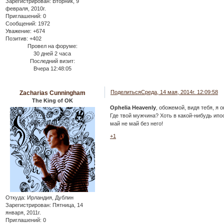
Зарегистрирован
: Вторник, 9
февраля, 2010г.
Приглашений:
0
Сообщений:
1972
Уважение:
+674
Позитив:
+402
Провел на форуме:
30 дней 2 часа
Последний визит:
Вчера 12:48:05
Поделиться
Среда, 14 мая, 2014г. 12:09:58
Zacharias Cunningham
The King of OK
Ophelia Heavenly
, обожемой, видя тебя, я 
Где твой мужчина? Хоть в какой-нибудь ипос
май не май без него!
+1
Откуда:
Ирландия, Дублин
Зарегистрирован
: Пятница, 14
января, 2011г.
Приглашений:
0